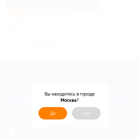
–43%
Тур «Легенды Каспия» от агентства «Марс-
травел»
Марьина Роща
2 000 руб.
скидка 43% за
Куплено 2
+7 495 649-649-1
Для звонка из Москвы
и регионов России
Вы находитесь в городе
Связаться с нами
Москва
?
Да
Нет
МОБИЛЬНОЕ ПРИЛОЖЕНИЕ
загрузить в
App Store