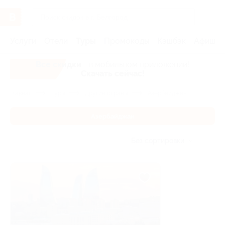
Услуги
Отели
Туры
Промокоды
Кэшбэк
Афиша 
Все скидки
- в мобильном приложении!
Скачать сейчас!
Главная
Туры
Другие страны
Азербайджан
Азербайджан
Без сортировки