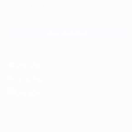
+7 495 649-649-1
Для звонка из Москвы
и регионов России
Связаться с нами
МОБИЛЬНОЕ ПРИЛОЖЕНИЕ
загрузить в
App Store
загрузить в
Google Play
загрузить в
AppGallery
КОМПАНИЯ