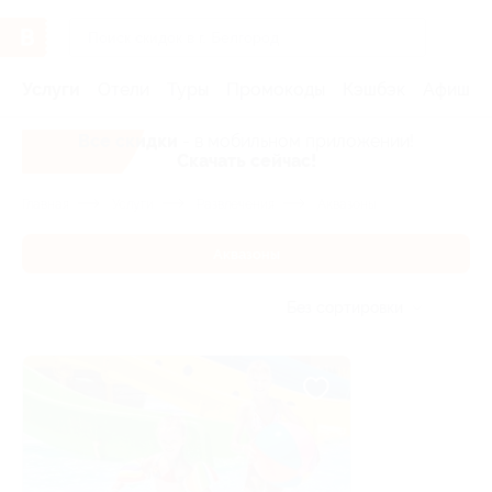
Услуги
Отели
Туры
Промокоды
Кэшбэк
Афиша 
Все скидки
- в мобильном приложении!
Скачать сейчас!
Главная
Услуги
Развлечения
Аквазоны
Аквазоны
Без сортировки