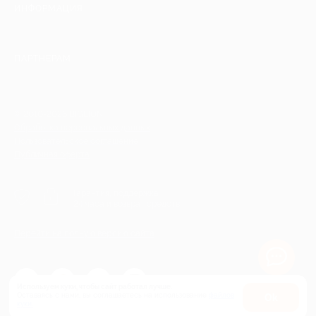
ИНФОРМАЦИЯ
ПАРТНЕРАМ
© 2010-2026 BIGLION
Обработка персональных данных
Пользовательское соглашение
Публичная оферта
Гарантия, поддержка
24 часа и возврат средств
Перейти на полную версию сайта
Используем куки, чтобы сайт работал лучше.
Оставаясь с нами, вы соглашаетесь на использование
файлов
Оk
куки.
Карта