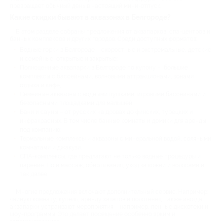
превращает обычный день в настоящий мини-отпуск.
Какие скидки бывают в аквазонах в Белгороде?
В этом разделе собраны предложения от аквапарков, спа-центров и
банных комплексов и других городов. Среди доступных форматов:
Водные горки в Белгороде – скоростные и экстремальные, детские
и семейные, открытые и закрытые;
Полноценные аквапарки в Белгороде по купону – большие
комплексы с бассейнами, волновыми аттракционами, зонами
отдыха и кафе;
Семейные аквазоны с водными пушками, игровыми бассейнами и
безопасными площадками для малышей;
Бани и сауны – от русских на дровах до финских, турецких и
инфракрасных. В том числе банные комнаты и домики для аренды
под компанию;
Термальные комплексы и аквазоны с минеральной водой, соляными
комнатами и джакузи.
СПА-комплексы, где предлагают не только водные процедуры и
парение. Но и массаж, обертывания, уход за кожей и волосами и
так далее.
Многие предложения включают дополнительный сервис. Например:
чайную комнату, купель, аренду халатов и полотенец. Также иногда
аквапарки устраивают мероприятия – например, пенные дискотеки и
шоу-программы. Это делает посещение особенно ярким и