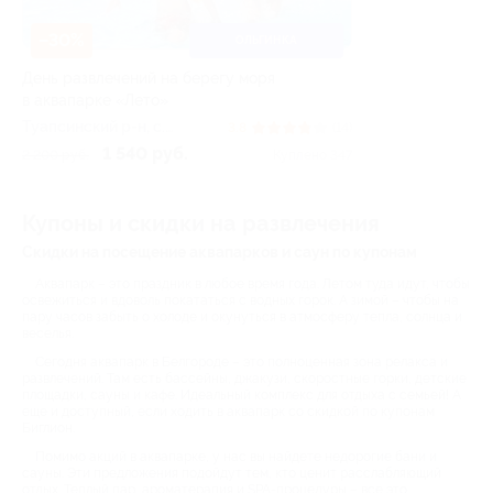
–30%
ОЛЬГИНКА
День развлечений на берегу моря
в аквапарке «Лето»
Туапсинский р-н, c.
3.8
(14)
Ольгинка, ул. Набережная,
1 540 руб.
2 200 руб.
Куплено 347
д. 2
Купоны и скидки на развлечения
Скидки на посещение аквапарков и саун по купонам
Аквапарк – это праздник в любое время года. Летом туда идут, чтобы
освежиться и вдоволь покататься с водных горок. А зимой – чтобы на
пару часов забыть о холоде и окунуться в атмосферу тепла, солнца и
веселья.
Сегодня аквапарк в Белгороде – это полноценная зона релакса и
развлечений. Там есть бассейны, джакузи, скоростные горки, детские
площадки, сауны и кафе. Идеальный комплекс для отдыха с семьей! А
еще и доступный, если ходить в аквапарк со скидкой по купонам
Биглион.
Помимо акций в аквапарке, у нас вы найдете недорогие бани и
сауны. Эти предложения подойдут тем, кто ценит расслабляющий
отдых. Теплый пар, ароматерапия и SPA-процедуры – все это