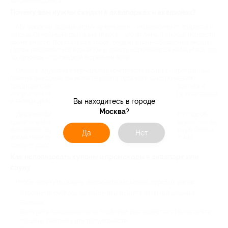
запоминающимся.
Почему вам нужны скидки в аквапарках и аквазонах?
Мы уверены: водный отдых нужен всем – независимо от возраста и
сезона. Семейный отдых в аквапарке – это отличный способ провести
время вместе. Покататься с горок, переживая незабываемые эмоции.
Потом расслабиться в джакузи и поесть мороженого в кафе. И все это
по купонам – со скидкой в среднем 50%!
Отдых с друзьями в термальных комплексах и банях – прекрасный
план на выходные. Вы можете ходить туда хоть каждую неделю –
традиции сближают. А можете ходить и в одиночку – попариться и
искупаться после рабочего дня. Ведь большинство акций в аквапарках
Вы находитесь в городе
и термах действуют и в будни тоже.
Москва
?
Дешевые билеты в аквапарк – это не просто выгодно. Это способ
сделать wellness-досуг полноценной частью жизни. И неважно, что вы
выбираете: шумные экстремальные аттракционы или финскую баню с
Да
Нет
ароматным паром. Такой отдых будет приятным и поможет как
следует расслабиться.
Как использовать купоны и промокоды в аквапарк или
сауну
Чтобы получить скидку, выполните несколько простых шагов:
Зарегистрируйтесь на сайте или войдите в личный кабинет
Биглион.
Выберите предложение из подборки. Для удобства отфильтруйте
по цене, рейтингу или популярности.