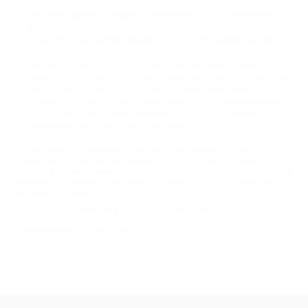
Ознакомьтесь с условиями акции. Обратите внимание на срок
действия, формат посещения, включенные услуги и возможные
доплаты.
Оплатите купон любым удобным способом. Например, банковской
картой, СБП или электронным кошельком.
Получите купон на почту и покажите его на входе с экрана
смартфона. Иногда купон является входным билетом, иногда – дает
скидку на кассе. Всё это подробно указано в описании. Не
забывайте, что купоны могут действовать и на дополнительные
услуги – например, прокат полотенец или аренду шкафчиков.
Обязательно воспользуйтесь бонусами!
Также обратите внимание: у нас есть предложения в разных
городах России. Если вы отправились в отпуск, просто смените
локацию в левом верхнем углу, чтобы увидеть доступные промокоды в
аквапарк. Ассортимент постоянно обновляется, так что советуем
заглядывать почаще.
Скидки на развлечения в аквапарках и парение в сауне – выгодный
и полезный отдых для всех возрастов. Зарядитесь энергией и
позитивом вместе с Биглион!