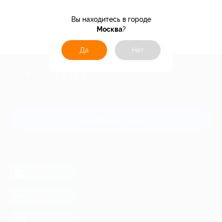
Вы находитесь в городе
3.2%
Кэшбэк
Москва
?
Да
Нет
+7 495 649-649-1
Для звонка из Москвы
и регионов России
Связаться с нами
МОБИЛЬНОЕ ПРИЛОЖЕНИЕ
загрузить в
App Store
загрузить в
Google Play
загрузить в