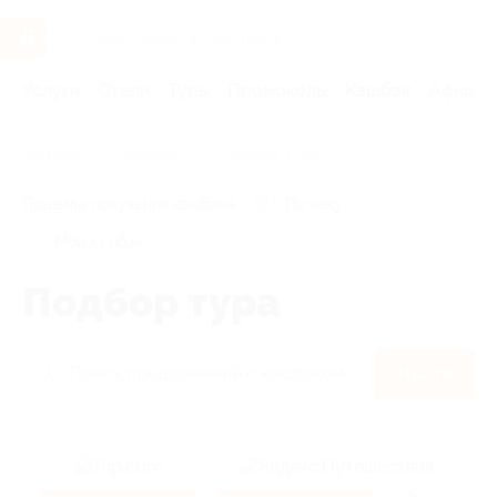
Услуги
Отели
Туры
Промокоды
Кэшбэк
Афиша 
Главная
Кэшбэк
Подбор тура
Правила получения кэшбэка
По чеку
Мой кэшбэк
Подбор тура
Найти