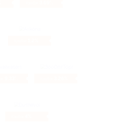
%
3.69%
Кэшбэк
1.2%
Кэшбэк
9.33%
3.26%
бэк
Кэшбэк
4%
Кэшбэк