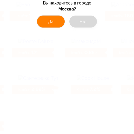
Вы находитесь в городе
Москва
?
10.4%
2.47%
160
Кэшбэк
Кэшбэк
Кэшбэк
Да
Нет
1%
0.85%
Кэшбэк
Кэшбэк
Кэшбэк
2.69%
7.2%
Кэшбэк
Кэшбэк
Кэш