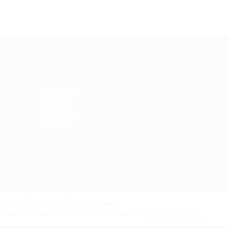
Е ПРИЛОЖЕНИЕ
КОМПАНИЯ
ИНФОР
Как работает Biglion
Вопрос
ть в
Store
Вакансии
Отзывы
ть в
le Play
Блог
ть в
allery
Гарантия, поддержка
24 часа и возврат средств
и, чтобы сайт работал лучше.
файлов куки.
и, вы соглашаетесь на использование