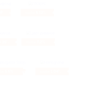
 ₽
5.12%
Кэшбэк
6.35%
7.2%
Кэшбэк
5.6%
1.04%
бэк
Кэшбэк