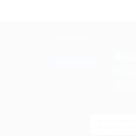
+7 495 649-649-1
МОБИЛЬНО
Для звонка из Москвы
и регионов России
загрузи
App 
Связаться с нами
загрузи
Goog
загрузи
AppG
© 2010-2026 BIGLION
Обработка персональных данных
Используем кук
Пользовательское соглашение
Оставаясь с нам
Публичная оферта