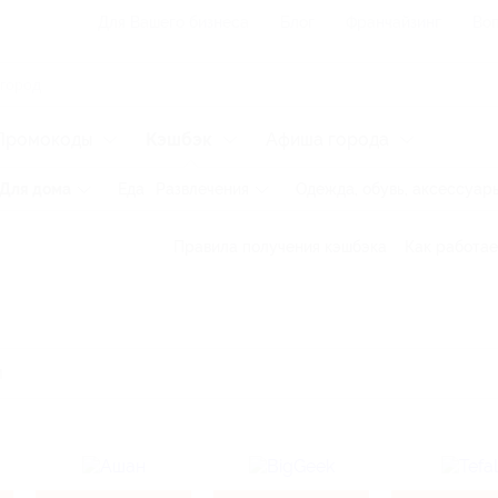
Для Вашего бизнеса
Блог
Франчайзинг
Воп
Промокоды
Кэшбэк
Афиша города
Для дома
Еда
Развлечения
Одежда, обувь, аксессуар
Правила получения кэшбэка
Как работае