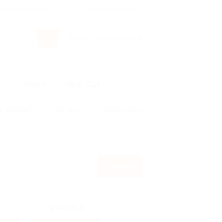
росы и ответы
+7 495 649-649-1
Вход
/
Регистрация
ы
Услуги
Авто
Ещё
т кэшбэк?
По чеку
Мой кэшбэк
Найти