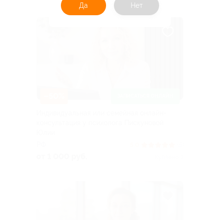
Да
Нет
–50%
ЗАПИСАТЬСЯ ОНЛАЙН
Индивидуальная или семейная онлайн-
консультация у психолога Пискуновой
Юлии
РФ
5.0
(5)
от 1 000 руб.
Куплено 3