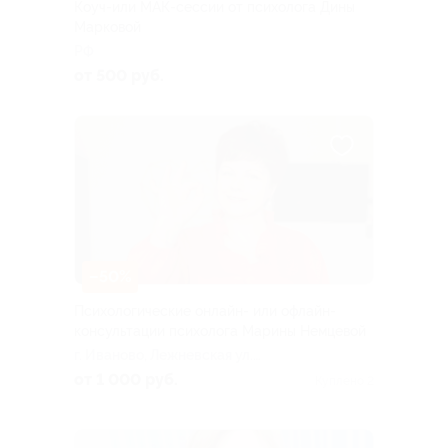
Коуч-или МАК-сессии от психолога Дины
Марковой
РФ
от 500 руб.
–50%
Психологические онлайн- или офлайн-
консультации психолога Марины Немцевой
г. Иваново, Лежневская ул.,
д. 55, эт. 4, каб. 4.21 (ТРЦ
от 1 000 руб.
Куплено 2
«Тополь»)