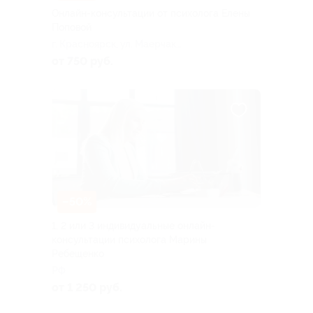
Онлайн-консультации от психолога Елены
Поповой
г. Красноярск, ул. Маерчака,
д. 18 (204)
от 750 руб.
–50%
1, 2 или 3 индивидуальные онлайн-
консультации психолога Марины
Ребещенко
РФ
от 1 250 руб.