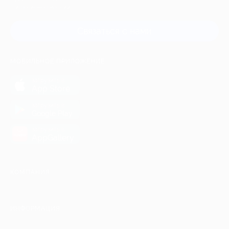
и регионов России
Связаться с нами
МОБИЛЬНОЕ ПРИЛОЖЕНИЕ
загрузить в
App Store
загрузить в
Google Play
загрузить в
AppGallery
КОМПАНИЯ
ИНФОРМАЦИЯ