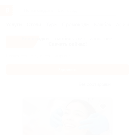
Услуги
Отели
Туры
Промокоды
Кэшбэк
Афиша 
Все скидки
- в мобильном приложении!
Скачать сейчас!
Главная
Услуги
Здоровье
Здоровье
Без сортировки