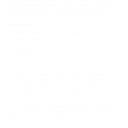
МРТ головы, брюшной полости, суставов, позвоночника и других
органов. На томографию рекомендуется приходить с результатами
предыдущих исследований и заключениями узких специалистов, что
может помочь в постановке диагноза. Пользуйтесь купоном на МРТ
или КТ — это удобно и выгодно.
Стоматология
На Biglion представлены акции на следующие услуги:
Лечение кариеса;
Эстетическая реставрация зубов;
Отбеливание;
Удаление зубов;
Гигиена полости рта;
Установка брекет-систем и др.
Популярностью у пациентов пользуется чистка зубов в Белгороде с
полировкой и фторированием. Чистка бывает ультразвуковой или по
системе AirFlow. Процедура может помочь уменьшить зубной налет и
осветлить эмаль. Часто ее назначают перед подготовкой к
протезированию, имплантации, отбеливанию.
УЗИ
По купонам Biglion УЗИ в Белгороде можно сделать со скидкой до
90%. Есть и акции на исследование определенных органов (сердца,
щитовидной железы и т. д.), и комплексные пакеты (диагностика
брюшной полости, суставов и не только).
В зависимости от типа исследования в купон на УЗИ может быть