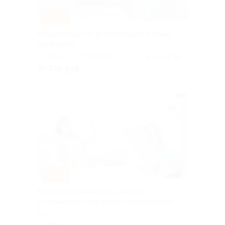
–50%
Консультации от астропсихолога Елены
Цыгановой
г. Пермь, ул. 25 Октября,
5.0
(7)
+1
д. 17
от 750 руб.
Куплено 1
–70%
Консультации или коуч-сессии
от психолога Маргариты Шахмуратовой
РФ