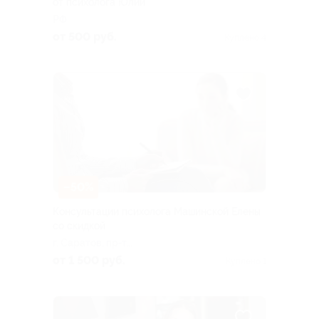
от психолога Юлии
РФ
от 500 руб.
Куплено 4
–50%
Консультации психолога Машинской Елены
со скидкой
г. Саратов, пр-т
Столыпина, д. 8
от 1 500 руб.
Куплено 1