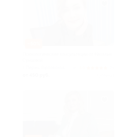
–50%
Психологические консультации от Натальи
Сунцовой
г. Пермь, Горловская
5.0
(21)
+2
ул., д. 92а
от 450 руб.
Куплено 1