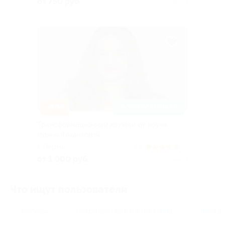
от 750 руб.
Куплено 3
–50%
ЗАПИСАТЬСЯ ОНЛАЙН
Трансформационный коучинг от коуча
Ирины Тиханковой
г. Пермь
5.0
(7)
от 1 000 руб.
Куплено 1
Что ищут пользователи
Массаж
Ультразвуковая чистка зубов
Чистка 