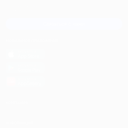
Для звонка из Москвы
и регионов России
Связаться с нами
МОБИЛЬНОЕ ПРИЛОЖЕНИЕ
загрузить в
App Store
загрузить в
Google Play
загрузить в
AppGallery
КОМПАНИЯ
ИНФОРМАЦИЯ