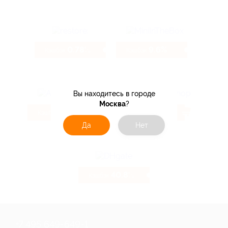
0.78%
9.6%
Кэшбэк
Кэшбэк
Вы находитесь в городе
Москва
?
4.32%
5.6%
Кэшбэк
Кэшбэк
Да
Нет
40.8%
Кэшбэк
+7 495 649-649-1