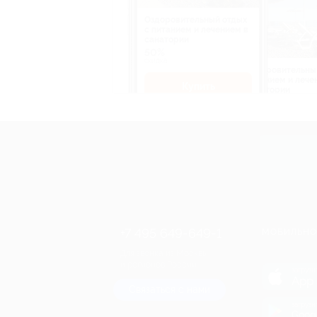
Оздоровительный отдых
c питанием и лечением в
санатории
50%
cкидка
Оздоровительны
питанием и лече
Купить
санатории
50%
cкидка
Купит
+7 495 649-649-1
МОБИЛЬНО
Для звонка из Москвы
и регионов России
загрузи
App 
Связаться с нами
загрузи
Goog