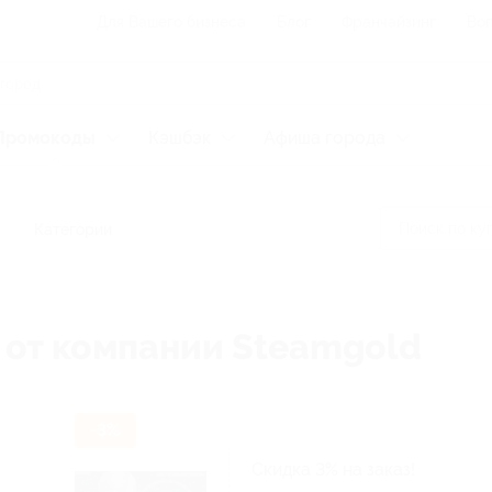
Для Вашего бизнеса
Блог
Франчайзинг
Воп
Промокоды
Кэшбэк
Афиша города
Категории
 от компании Steamgold
-3%
Скидка 3% на заказ!