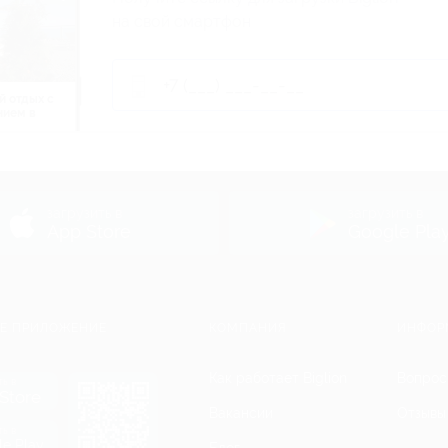
на свой смартфон
й отдых c
нием в
ь
загрузить в
загрузить в
App Store
Google Pla
Е ПРИЛОЖЕНИЕ
КОМПАНИЯ
ИНФОР
Как работает Biglion
Вопрос
ть в
Store
Вакансии
Отзывы
ть в
le Play