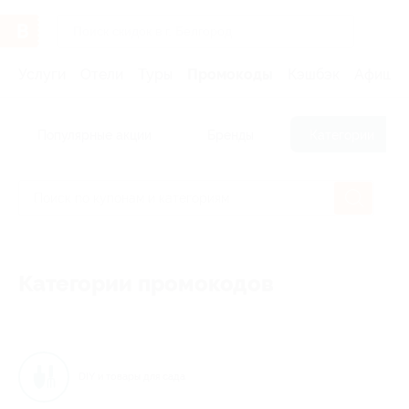
Услуги
Отели
Туры
Промокоды
Кэшбэк
Афиша 
Популярные акции
Бренды
Категории
Категории промокодов
DIY и товары для сада