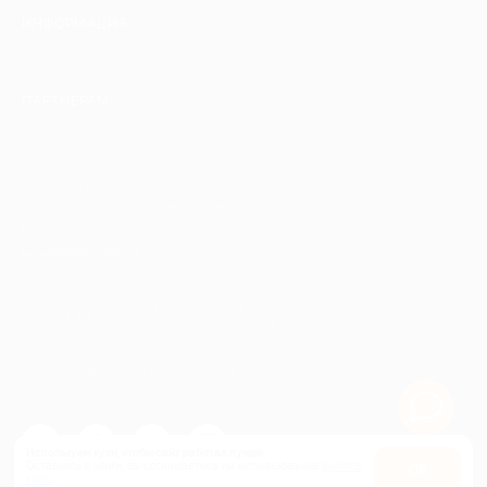
ИНФОРМАЦИЯ
ПАРТНЕРАМ
© 2010-2026 BIGLION
Обработка персональных данных
Пользовательское соглашение
Публичная оферта
Гарантия, поддержка
24 часа и возврат средств
Перейти на полную версию сайта
Используем куки, чтобы сайт работал лучше.
Оставаясь с нами, вы соглашаетесь на использование
файлов
Оk
куки.