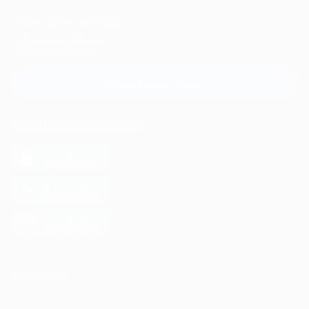
+7 495 649-649-1
Для звонка из Москвы
и регионов России
Связаться с нами
МОБИЛЬНОЕ ПРИЛОЖЕНИЕ
загрузить в
App Store
загрузить в
Google Play
загрузить в
AppGallery
КОМПАНИЯ