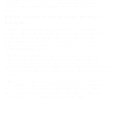
праздничный бант или открытку. Также можно заказать официальное
вручение с поздравлением в стихах — это превратит подарок в
настоящее событие.
Как сэкономить на регистрации имени для звезды в
Белгороде
Чтобы не переплачивать за необычный подарок, пользуйтесь
купонами Биглион. Это несложно: зарегистрируйтесь на нашем сайте,
выберите предложение в данном разделе и изучите условия.
Пристальное внимание обратите на детали: какая величина звезды
предлагается, в каком созвездии она находится, входит ли в
стоимость доставка и другое.
Выбрав акцию, оформите покупку: купон придет на e-mail и в
личный кабинет. Сохраните его на смартфон и перейдите на сайт
организатора, указанный в описании. Там необходимо выбрать
нужный сертификат и заполнить форму заказа. Затем по телефону или
через мессенджер сообщите номер купона и код бронирования для
активации скидки.
Регистрация имени для звезды в Белгороде по купону — это
оригинальный, красивый и запоминающийся подарок по приемлемой
цене. Звезда, названная в честь дорогого человека, будет сиять на
небе всегда, напоминая о вашем внимании и заботе. Не упустите
шанс сделать по-настоящему небанальный сюрприз!