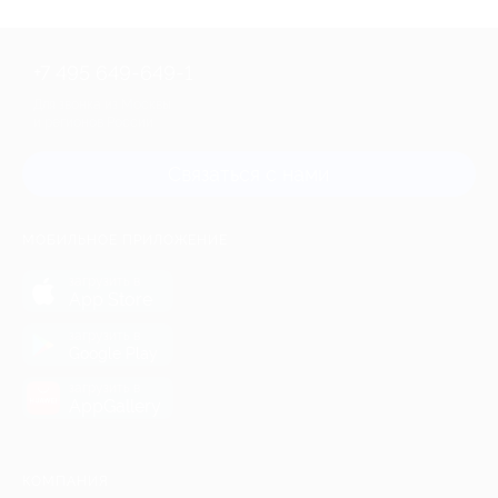
+7 495 649-649-1
Для звонка из Москвы
и регионов России
Связаться с нами
МОБИЛЬНОЕ ПРИЛОЖЕНИЕ
загрузить в
App Store
загрузить в
Google Play
загрузить в
AppGallery
КОМПАНИЯ