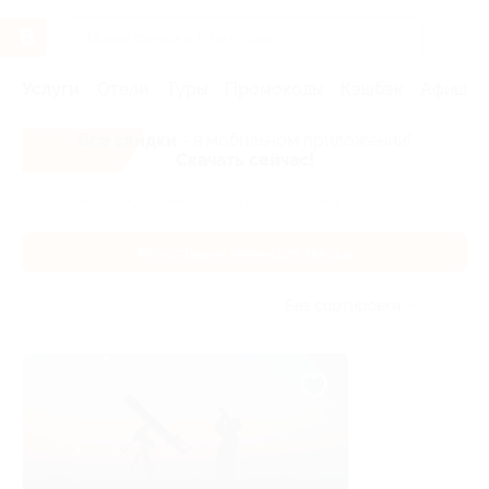
Услуги
Отели
Туры
Промокоды
Кэшбэк
Афиша 
Все скидки
- в мобильном приложении!
Скачать сейчас!
Главная
Услуги
Загляни в будущее
Регистрация имени дл
Регистрация имени для звезды
Без сортировки