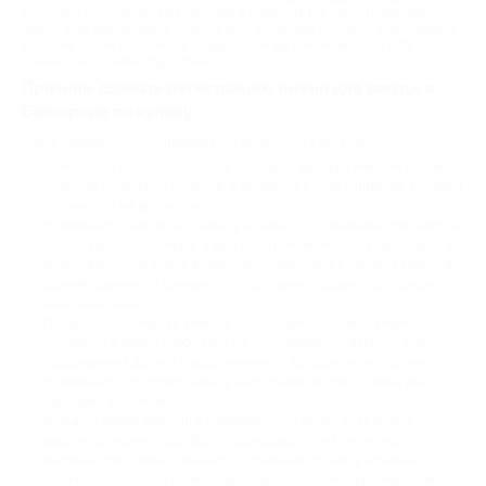
это стоит несколько тысяч рублей в среднем. Но платить полный
прайс и не обязательно: пользуйтесь купонами Биглион, чтобы делать
дорогим людям необычные подарки. Так вы сэкономите до 90% –
сейчас расскажем подробнее.
Причины сделать регистрацию имени для звезды в
Белгороде по купону
Вот почему стоит попробовать такую услугу хоть раз:
Уникальный подарок на любой праздник. Звезда с именем человека
— это не банальный сувенир, а особенный знак внимания, который
запомнится на всю жизнь.
Возможность наблюдать звезду в телескоп – владелец получает не
только красивую бумагу, а еще и астрономические координаты. Их
можно ввести на сайте всемирного телескопа и увидеть звезду в
режиме реального времени, что добавляет подарку достоверности
и научной ценности.
Подарок без привязки к месту – сертификат на звезду можно
отправить в любой город России. Это идеальный вариант для
поздравления друзей и родственников, которые живут далеко.
Возможность подарить звезду нескольким людям – семье или
рабочему коллективу.
Большой выбор величин и созвездий – по акции есть много
вариантов, можно подобрать подходящий для конкретного
человека. Например, заказать сертификат по знаку зодиака
получателя — такой вариант выглядит особенно продуманным.