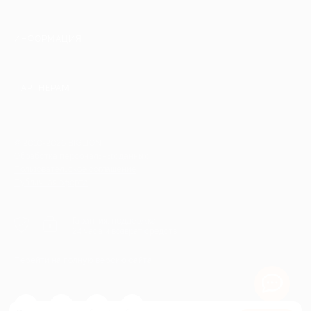
ИНФОРМАЦИЯ
ПАРТНЕРАМ
© 2010-2026 BIGLION
Обработка персональных данных
Пользовательское соглашение
Публичная оферта
Гарантия, поддержка
24 часа и возврат средств
Перейти на полную версию сайта