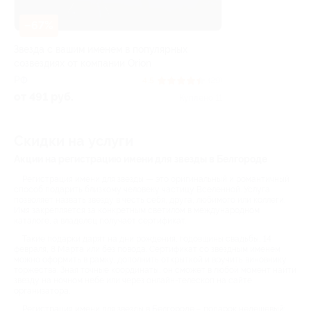
–67%
Звезда с вашим именем в популярных
созвездиях от компании Orion
РФ
4.5
(29)
от 491 руб.
Куплено 11
Скидки на услуги
Акции на регистрацию имени для звезды в Белгороде
Регистрация имени для звезды — это оригинальный и романтичный
способ подарить близкому человеку частицу Вселенной. Услуга
позволяет назвать звезду в честь себя, друга, любимого или коллеги.
Имя закрепляется за конкретным светилом в международном
каталоге, а владелец получает сертификат.
Такие подарки дарят на дни рождения, годовщины свадьбы, 14
февраля, 8 Марта или без повода. Сертификат со звездным именем
можно оформить в рамку, дополнить открыткой и вручить виновнику
торжества. Зная точные координаты, он сможет в любой момент найти
звезду на ночном небе или через онлайн-телескоп на сайте
организатора.
Регистрация имени для звезды в Белгороде – подарок недешевый: