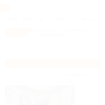
Услуги
Отели
Туры
Промокоды
Кэшбэк
Афиша 
Все скидки
- в мобильном приложении!
Скачать сейчас!
Главная
Отели
Золотое кольцо
Муром
Муром
Без сортировки