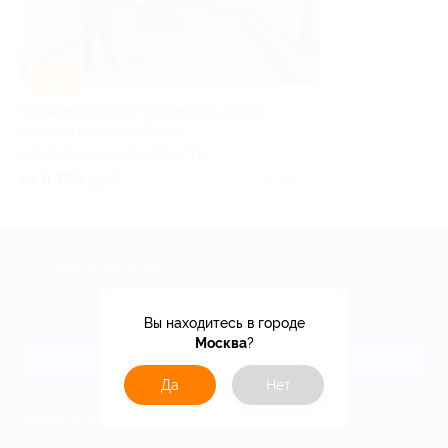
–30%
Проживание в историческом центре
Мурома в отеле X.Room
ВЛАДИМИРСКАЯ ОБЛАСТЬ
от 8 750 руб.
Куплено 117
+7 495 649-649-1
Для звонка из Москвы
и регионов России
Вы находитесь в городе
Москва
?
Связаться с нами
Да
Нет
МОБИЛЬНОЕ ПРИЛОЖЕНИЕ