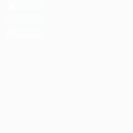
загрузить в
App Store
загрузить в
Google Play
загрузить в
AppGallery
КОМПАНИЯ
ИНФОРМАЦИЯ
ПАРТНЕРАМ
© 2010-2026 BIGLION
Обработка персональных данных