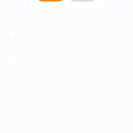
Связаться с нами
МОБИЛЬНОЕ ПРИЛОЖЕНИЕ
загрузить в
App Store
загрузить в
Google Play
загрузить в
AppGallery
КОМПАНИЯ
ИНФОРМАЦИЯ
ПАРТНЕРАМ