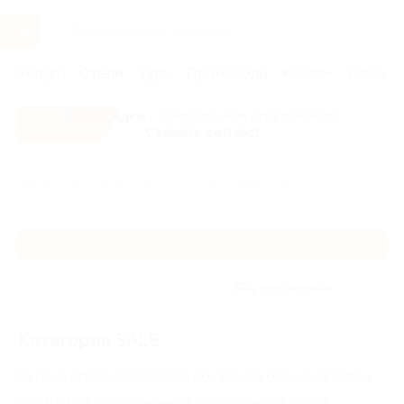
Услуги
Отели
Туры
Промокоды
Кэшбэк
Афиша 
Все скидки
- в мобильном приложении!
Скачать сейчас!
Главная
Отели
Скидка 10% промокод SALE10
Скидка 10% промокод SALE10
Без сортировки
Категория SALE
Скидка предоставляется по промокодам SALE20 и
SALE10 на ограниченный ассортимент акций.