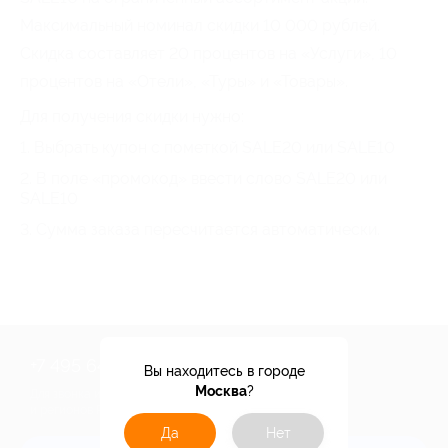
Максимальный номинал скидки
10 000 рублей
.
Скидка составляет 20 процентов на «Услуги», 10
процентов на «Отели», «Туры» и «Товары».
Для получения скидки нужно:
1. Выбрать купон с пометкой SALE20 или SALE10
2. В поле «промокод» ввести слово SALE20 или
SALE10
3. Сумма заказа пересчитается автоматически.
+7 495 649-649-1
Вы находитесь в городе
Москва
?
Для звонка из Москвы
и регионов России
Да
Нет