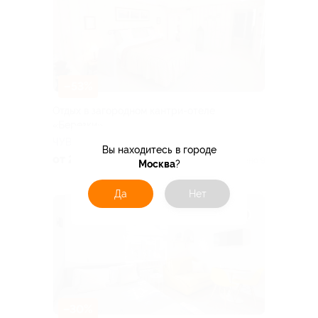
–53%
Отдых в загородном кантри-отеле
«Березки»
ЧУВАШСКАЯ РЕСПУБЛИКА
Вы находитесь в городе
от 2 585 руб.
Куплено 9
Москва
?
Да
Нет
–30%