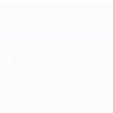
+7 495 649-649-1
Для звонка из Москвы
и регионов России
Связаться с нами
МОБИЛЬНОЕ ПРИЛОЖЕНИЕ
загрузить в
App Store
загрузить в
Google Play
загрузить в
AppGallery
КОМПАНИЯ