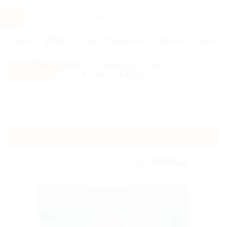
Услуги
Отели
Туры
Промокоды
Кэшбэк
Афиша 
Все скидки
- в мобильном приложении!
Скачать сейчас!
Главная
Отели
Поволжье
Казань
Казань
Без сортировки