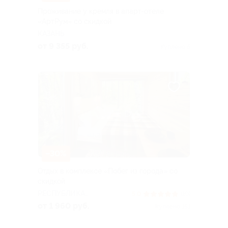
Проживание у кремля в апарт-отеле
«AртРум» со скидкой
КАЗАНЬ
от 9 355 руб.
Куплено 5
–30%
Отдых в комплексе «Побег из города» со
скидкой
РЕСПУБЛИКА
5.0
(10)
БАШКОРТОСТАН
от 1 960 руб.
Куплено 151