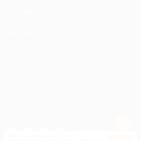
ИНФОРМАЦИЯ
ПАРТНЕРАМ
© 2010-2026 BIGLION
Обработка персональных данных
Пользовательское соглашение
Публичная оферта
Гарантия, поддержка
24 часа и возврат средств
Перейти на полную версию сайта
Используем куки, чтобы сайт работал лучше.
Оставаясь с нами, вы соглашаетесь на использование
файлов
Оk