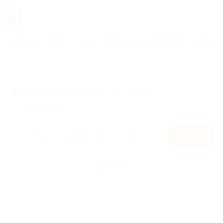
Услуги
Отели
Туры
Промокоды
Кэшбэк
Афиша 
Главная
Кэшбэк
KRONA
Правила получения кэшбэка
По чеку
Мой кэшбэк
Найти