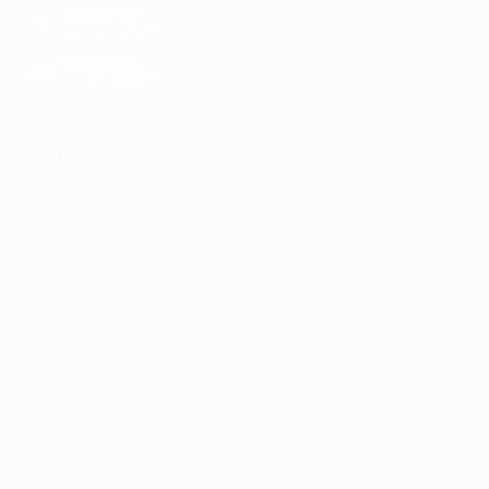
загрузить в
Google Play
загрузить в
AppGallery
КОМПАНИЯ
ИНФОРМАЦИЯ
ПАРТНЕРАМ
© 2010-2026 BIGLION
Обработка персональных данных
Пользовательское соглашение
Публичная оферта