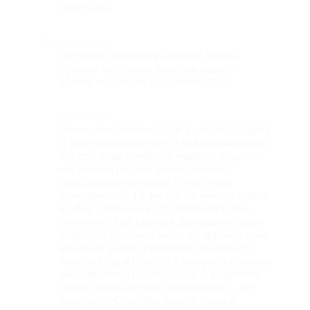
персонал.
Недостатки
Не было сушилки в номере. Бельё
сушили на общем балконе нашего
этажа, но оно не высыхало ))))))).
Комментарий
Очень понравилось всё в отеле Иордан!
И расположение его и вся организация
внутри. Наш номер за неделю убирали
несколько раз (во время нашего
пребывания на море) и это очень
понравилось, т.к. ни кто не мешал спать
в обед. Питание в столовой Иордан -
отличное! Еда свежая, домашняя (каши,
окрошка, солянка, мясо по-французски,
шашлык). Детей развлекал аниматор
Альберт. Да и просто в игровой комнате
они бесились по-полной!!! А родители
сидят рядом и просто отдыхают - вот
здорово!!! Спасибо Алесе, Лене и