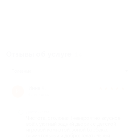
Отзывы об услуге
14
Полезные
Инна Ч.
★
★
★
★
★
И
6 лет назад
Достоинства
Чистота, столовая (невероятно вкусное
всё!), уютный задний дворик с детской
игровой комнатой, зоной барбекю,
внимательный и доброжелательный