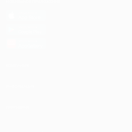
МОБИЛЬНОЕ ПРИЛОЖЕНИЕ
загрузить в
App Store
загрузить в
Google Play
загрузить в
AppGallery
КОМПАНИЯ
ИНФОРМАЦИЯ
ПАРТНЕРАМ
© 2010-2026 BIGLION