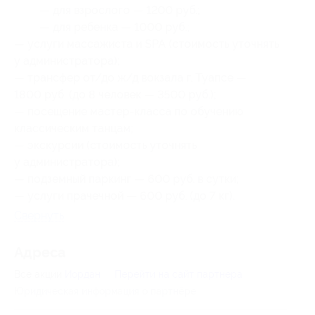
— для взрослого — 1200 руб.;
— для ребенка — 1000 руб.;
— услуги массажиста и SPA (стоимость уточнять
у администратора);
— трансфер от/до ж/д вокзала г. Туапсе —
1800 руб. (до 8 человек — 3500 руб.);
— посещение мастер-класса по обучению
классическим танцам;
— экскурсии (стоимость уточнять
у администратора);
— подземный паркинг — 600 руб. в сутки;
— услуги прачечной — 600 руб. (до 7 кг).
Свернуть
Адресa
Все акции
Иордан
Перейти на сайт партнера
Юридическая информация о партнёре