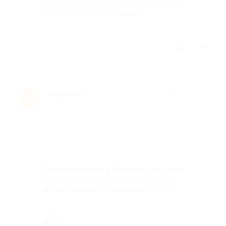
официантке в столовой (забыла имя) -
так держать, вы молодцы!!!
Отзыв полезен?
5
Людмила '.
★
★
★
★
★
Л
7 лет назад
про Проживание в течение 2 дней/1 ночи в двухместном
номере категории комфорт с 01.06.2019 по 30.06.2019 в
гостинице «Иордан» (1750 руб. вместо 2500 руб.)
Достоинства
Все понравилось. Море рядом, отель
хороший, персонал приветлив. Для
детей хороший игровой комплекс
Недостатки
Все ок