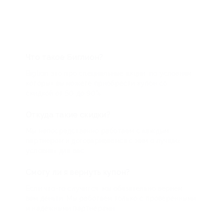
Что такое Биглион?
Biglion это про специальные акции, по условиям
которых вы можете приобрести купон со
скидкой от 50 до 90%
Откуда такие скидки?
Мы непосредственно работаем с каждым
партнером и договариваемся с ним о лучших
условиях для вас
Смогу ли я вернуть купон?
Если что-то случится, мы обязательно вернем
вам деньги. Мы работаем только с проверенными
и надежными партнерами