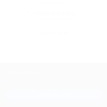
Остались вопросы?
+7 (495) 649-649-1
Горячая линия Биглиона
Перейти в FAQ
+7 495 649-649-1
Для звонка из Москвы
и регионов России
Связаться с нами