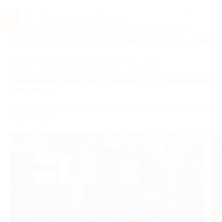
Услуги
Отели
Туры
Промокоды
Кэшбэк
Афиша 
Главная
Отели
Юг России
Туапсе
Аренда апартаментов в Ольгинке в гостевом доме
«Иордан»
Краснодарский край, Туапсинский р-н, пос. Ольгинка, мкр-н
Горизонт, д. 39
- 30%