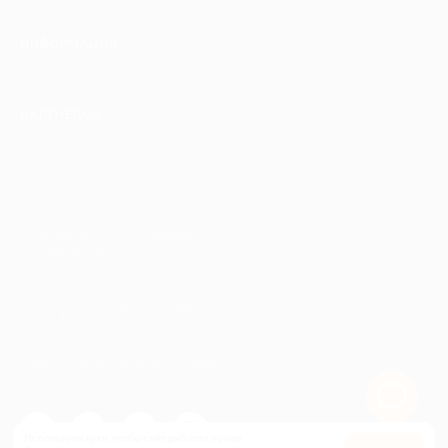
ИНФОРМАЦИЯ
ПАРТНЕРАМ
© 2010-2026 BIGLION
Обработка персональных данных
Пользовательское соглашение
Публичная оферта
Гарантия, поддержка
24 часа и возврат средств
Перейти на полную версию сайта
Используем куки, чтобы сайт работал лучше.