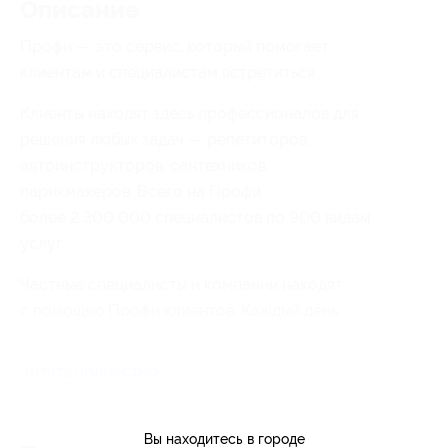
Описание
Профи — это сервис, который помогает
клиентам и специалистам встретиться.
Клиенты находят здесь профессионалов для
решения любых задач — репетиторов,
автоинструкторов, сантехников,
парикмахеров. Всего на Профи
более 2 300 000 специалистов по 900 видам
услуг.
Частные специалисты и компании находят
с помощью Профи клиентов. Каждый день
на нашем сайте появляется
более 20 тысяч новых заказов.
Читать полностью
Вы находитесь в городе