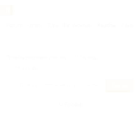
Услуги
Отели
Туры
Промокоды
Кэшбэк
Афиша 
Главная
Кэшбэк
Профи
Правила получения кэшбэка
По чеку
Мой кэшбэк
Найти