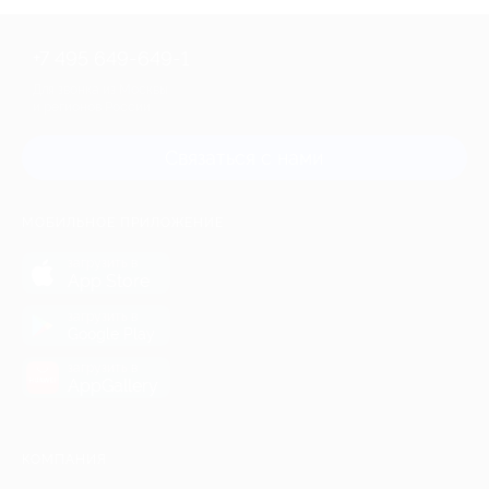
+7 495 649-649-1
Для звонка из Москвы
и регионов России
Связаться с нами
МОБИЛЬНОЕ ПРИЛОЖЕНИЕ
загрузить в
App Store
загрузить в
Google Play
загрузить в
AppGallery
КОМПАНИЯ