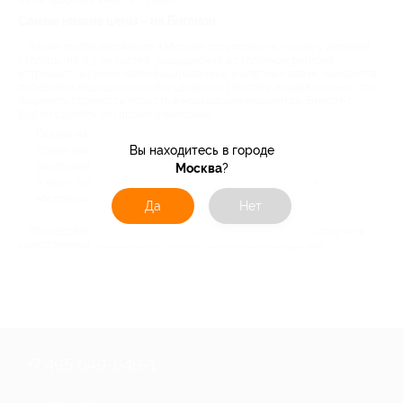
не на здоровье вместе с Biglion.
Самые низкие цены – на Биглион
Акции по обследованию в Москве популярны не только у жителей
столицы, но и у ее гостей. Традиционно в столичном регионе
встречаются самые квалифицированные и опытные врачи, находится
передовое медицинское оборудование. Поэтому неудивительно, что
пациенты стремятся попасть в московские медцентры. Вместе с
Biglion сделать это проще и выгоднее:
Скидки на медицинское обследование достигают 90%;
Вы находитесь в городе
Среди наших партнеров – ведущие клиники Москвы,
расположенные в разных районах города;
Москва
?
У нас – только «живые» отзывы от пациентов, которые
воспользовались акционными предложениями.
Да
Нет
Обследование со скидкой от Biglion – это возможность получить
качественные медицинские услуги за минимальные деньги.
+7 495 649-649-1
Для звонка из Москвы