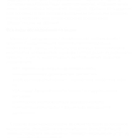
обследование в Москве порой настолько высокие, что далеко не все
имеют возможность и желание его проходить. У Биглион есть решение
этой проблемы. В партнерстве с ведущими медицинскими центрами
столицы мы приготовили для вас скидки на обследование –
пользуйтесь ими на здоровье!
Все виды обследований по акции
Именно от своевременной и правильной диагностики зависит
результат будущего лечения. Одного только осмотра врача
недостаточно – нужны узкоспециализированные диагностические
мероприятия, которые стоят недешево. Биглион делает их доступными
каждому – у нас вы найдете купоны на обследования по разным
направлениям:
МРТ отдельных органов или организма в целом;
Гинекологическая и урологическая диагностика;
Узкопрофильное обследование – кардиология, неврология, лор и
пр.;
УЗИ сердца, брюшной полости, малого таз и других систем
организма;
Комплексное обследование для будущих родителей;
Компьютерная томография и другие виды медицинской
диагностики.
С нашими акционными скидками вы сможете пройти необходимое
медицинское обследование с минимальными последствиями для
семейного бюджета. Экономьте на стоимости медицинских услуг, но