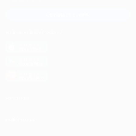
и регионов России
Связаться с нами
МОБИЛЬНОЕ ПРИЛОЖЕНИЕ
загрузить в
App Store
загрузить в
Google Play
загрузить в
AppGallery
КОМПАНИЯ
ИНФОРМАЦИЯ