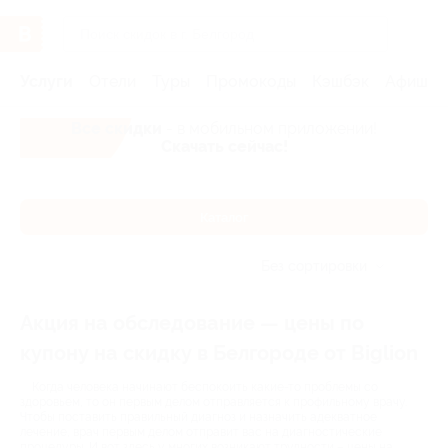
Услуги
Отели
Туры
Промокоды
Кэшбэк
Афиша 
Все скидки
- в мобильном приложении!
Скачать сейчас!
Каталог
Без сортировки
Акция на обследование — цены по
купону на скидку в Белгороде от Biglion
Когда человека начинают беспокоить какие-то проблемы со
здоровьем, то он первым делом отправляется к профильному врачу.
Чтобы поставить правильный диагноз и назначить адекватное
лечение, врач первым делом отправит вас на диагностические
процедуры. И вот здесь у многих возникают трудности – цены на