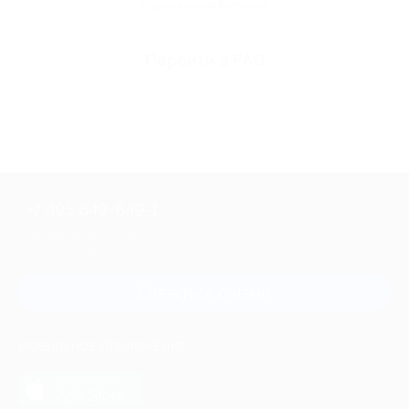
Горячая линия Биглиона
Перейти в FAQ
+7 495 649-649-1
Для звонка из Москвы
и регионов России
Связаться с нами
МОБИЛЬНОЕ ПРИЛОЖЕНИЕ
загрузить в
App Store