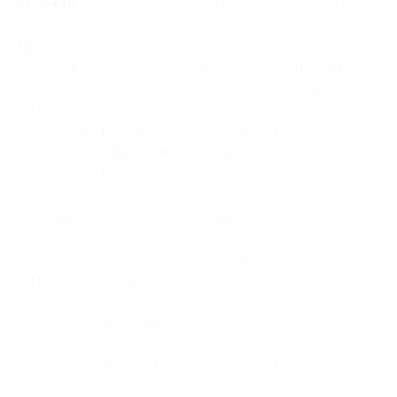
Условия
Описание
Гарантии
Адреса
Отзывы
Основные условия:
— после обучения выдается именной сертификат;
— вопросы на электронную почту
client@school-
on.ru
принимаются по графику работы службы
поддержки (почта
client@school-on.ru
): пн-пт:
с 08:00 до 19:00 (по московскому времени), сб-
вс: выходные.
Купон действует на следующие виды услуг:
— Скидка 72% на видеокурс «Базовый курс. Игра
на гитаре» (697 руб. вместо 2490 руб.)
— Скидка 72% на видеокурс «Гитара. Разбираем
песни, учимся играть» (725 руб. вместо 2590 руб.)
— Скидка 72% на видеокурс «Гитара. Разбираем
песни, учимся играть. Уровень эксперт» (753 руб.
вместо 2690 руб.)