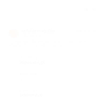
Отзыв полезен?
saifutdinovaguldar
★
★
★
★
★
s
2 месяца назад
про Видеокурс «Базовый курс. Игра на гитаре» от школы
WokalSchool (697 руб. вместо 2490 руб.)
Достоинства
Хороший курс
Недостатки
-
Комментарий
рекомендую