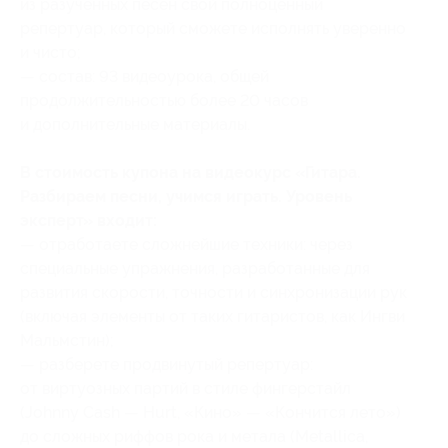
из разученных песен свой полноценный
репертуар, который сможете исполнять уверенно
и чисто;
— состав: 93 видеоурока, общей
продолжительностью более 20 часов
и дополнительные материалы.
В стоимость купона на видеокурс «Гитара.
Разбираем песни, учимся играть. Уровень
эксперт» входит:
— отработаете сложнейшие техники: через
специальные упражнения, разработанные для
развития скорости, точности и синхронизации рук
(включая элементы от таких гитаристов, как Ингви
Мальмстин);
— разберете продвинутый репертуар:
от виртуозных партий в стиле фингерстайл
(Johnny Cash — Hurt, «Кино» — «Кончится лето»)
до сложных риффов рока и метала (Metallica,