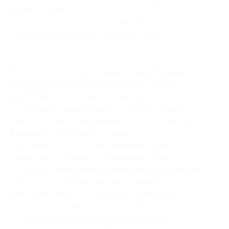
будет сыграть;
— состав: 40 видеоуроков общей
продолжительностью 6 часов 50 минут,
дополнительные материалы.
В стоимость купона на видеокурс «Гитара.
Разбираем песни, учимся играть» входит:
— разберете обширный репертуар: от культовых
русских рок-хитов («Кино», «Король и Шут»,
«ДДТ», «Сплин») до зарубежной классики (The
Beatles, Guns N’ Roses, Scorpions);
— отработаете сложные элементы: научитесь
справляться с барре, переменным басом,
сложными ритмическими рисунками и арпеджио;
— получите решения частых проблем: что делать,
если не получается глушение, как увеличить
скорость и отработать сложные моменты;
— перейдете на новый уровень: соберете