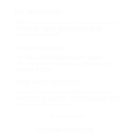
Что такое Биглион?
Biglion это про специальные акции, по условиям
которых вы можете приобрести купон со
скидкой от 50 до 90%
Откуда такие скидки?
Мы непосредственно работаем с каждым
партнером и договариваемся с ним о лучших
условиях для вас
Смогу ли я вернуть купон?
Если что-то случится, мы обязательно вернем
вам деньги. Мы работаем только с проверенными
и надежными партнерами
Остались вопросы?
+7 (495) 649-649-1