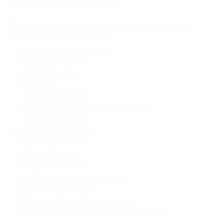
и дополнительные материалы.
В стоимость купона на видеокурс «Искусство
развития голоса» входит:
— диафрагмальное дыхание;
— прокачка объема;
— «Сдуваем шар»;
— «Магнит»;
— «Рождение звука»;
— активация центра внутренней силы;
— «Золотой петушок»;
— «Безудержный смех»;
— «Веселый лыжник»;
— «Песня шамана»;
— «Водопад звуков»;
— малая вокальная медитация;
— кружение регистров;
— большая вокальная медитация;
— релаксирующий массаж мышц гортани;