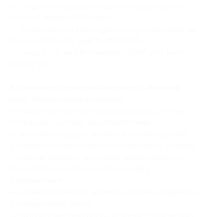
— Скидка 74% на видеокурс «Основы вокала»
(725 руб. вместо 2790 руб.)
— Скидка 60% на видеокурс «Искусство развития
голоса» (716 руб. вместо 1790 руб.)
— Скидка 77% на VIP-комплекс (2047 руб. вместо
8900 руб.)
В стоимость купона на видеокурс «Базовый
курс. Игра на гитаре» входит:
— правильные основы: постановка рук, система
координат на грифе, звукоизвлечение;
— базовые аккорды и техники: все необходимые
аккорды для начала игры, включая работу с барре;
— основы ритмики: несколько видов гитарного
боя, чтобы ваше звучание было живым
и динамичным;
— плавные переходы: научитесь плавно соединять
аккорды между собой;
— разбор известных песен, которые сразу можно