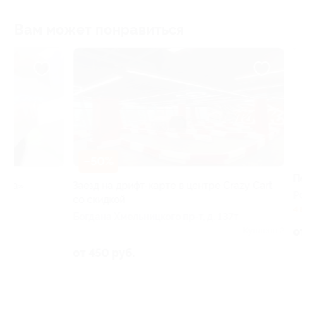
Вам может понравиться
–50%
–50%
Заезд на дрифт-карте в центре Crazy Cart
Печать фотограф
со скидкой
РФ
Богдана Хмельницкого пр-т, д. 137т
4.8
(3)
Куплено 2
от 75 руб.
от 450 руб.