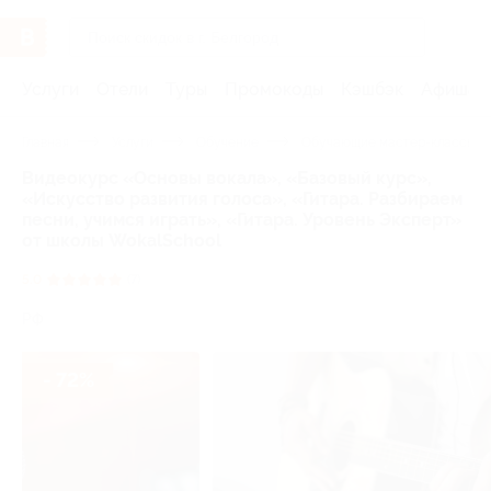
Услуги
Отели
Туры
Промокоды
Кэшбэк
Афиша 
Главная
Услуги
Обучение
Обучающие мастер-классы
Видеокурс «Основы вокала», «Базовый курс»,
«Искусство развития голоса», «Гитара. Разбираем
песни, учимся играть», «Гитара. Уровень Эксперт»
от школы WokalSchool
5.0
(7)
РФ
- 72%