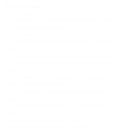
вокала» входит:
— находим связь звука и вокальной опоры;
— практика расслабления зажима мышц гортани;
— вокальная артикуляция;
— устойчивый ровный звук;
— формируем фразу (как освободить нижнюю
челюсть);
— вокальная беглость и контроль интонации;
— головной резонатор (поддержка диафрагмой
компрессии в звуке);
— скольжение по восходящим и нисходящим
мелодическим элементам;
— как удерживать дыхание на сверхдлинных
фразах;
— нейтральная вокальная позиция, вокальный
микст;
— состав: 14 видеоуроков общей
продолжительностью 2 часа 17 минут