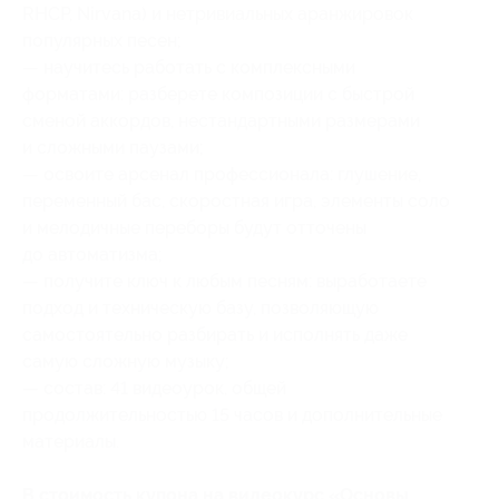
RHCP, Nirvana) и нетривиальных аранжировок
популярных песен;
— научитесь работать с комплексными
форматами: разберете композиции с быстрой
сменой аккордов, нестандартными размерами
и сложными паузами;
— освоите арсенал профессионала: глушение,
переменный бас, скоростная игра, элементы соло
и мелодичные переборы будут отточены
до автоматизма;
— получите ключ к любым песням: выработаете
подход и техническую базу, позволяющую
самостоятельно разбирать и исполнять даже
самую сложную музыку;
— состав: 41 видеоурок, общей
продолжительностью 15 часов и дополнительные
материалы.
В стоимость купона на видеокурс «Основы