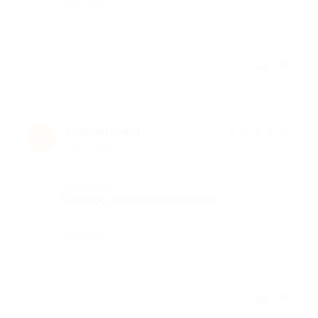
Недостатки
-
Отзыв полезен?
kushnareva31
★
★
★
★
★
k
6 лет назад
Достоинства
Спасибо, очень понравилось.
Недостатки
-
Отзыв полезен?