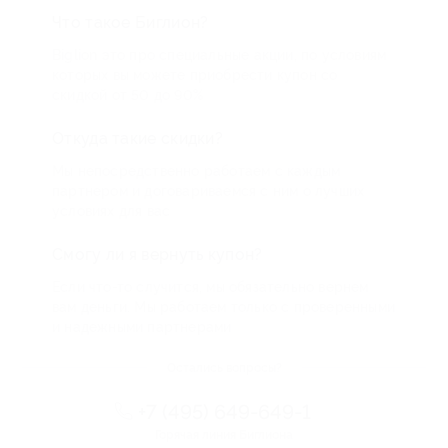
Что такое Биглион?
Biglion это про специальные акции, по условиям
которых вы можете приобрести купон со
скидкой от 50 до 90%
Откуда такие скидки?
Мы непосредственно работаем с каждым
партнером и договариваемся с ним о лучших
условиях для вас
Смогу ли я вернуть купон?
Если что-то случится, мы обязательно вернем
вам деньги. Мы работаем только с проверенными
и надежными партнерами
Остались вопросы?
+7 (495) 649-649-1
Горячая линия Биглиона