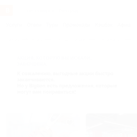
Услуги
Отели
Туры
Промокоды
Кэшбэк
Афиша 
Главная
Услуги
Рестораны и кафе
Доставка еды
П
АКЦИЯ, КОТОРУЮ ВЫ ИСКАЛИ,
ЗАВЕРШЕНА.
К сожалению, выгодные акции быстро
заканчиваются.
Но у Biglion есть предложения, которые
могут вам понравиться!