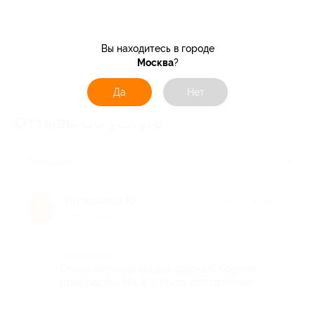
Вы находитесь в городе
Москва
?
Да
Нет
Отзывы об услуге
4
Полезные
Литвякова Ю.
★
★
★
★
★
Л
6 лет назад
Достоинства
Очень вкусная пицца, сырный бортик
прекрасен, На 4-х было достаточно.